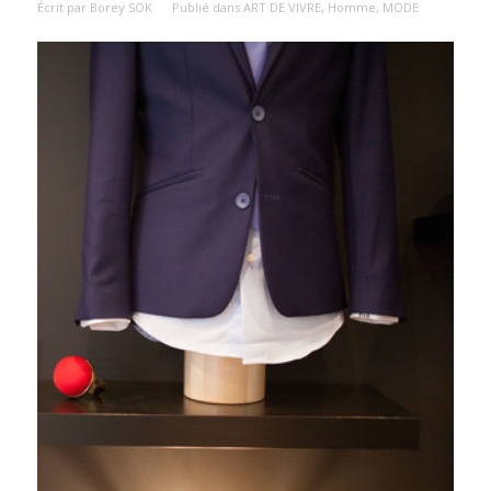
Écrit par
Borey SOK
Publié dans
ART DE VIVRE
,
Homme
,
MODE