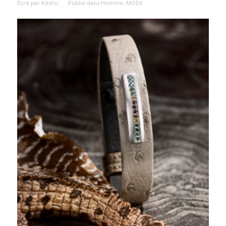
Écrit par
Kédric
Publié dans
Homme
,
MODE