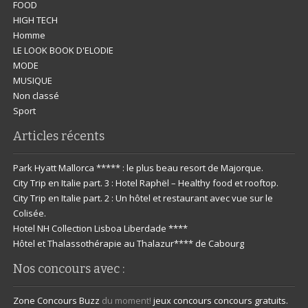
FOOD
HIGH TECH
Homme
LE LOOK BOOK D'ELODIE
MODE
MUSIQUE
Non classé
Sport
Articles récents
Park Hyatt Mallorca ***** : le plus beau resort de Majorque.
City Trip en Italie part. 3 : Hotel Raphël – Healthy food et rooftop.
City Trip en Italie part. 2 : Un hôtel et restaurant avec vue sur le
Colisée.
Hotel NH Collection Lisboa Liberdade ****
Hôtel et Thalassothérapie au Thalazur**** de Cabourg
Nos concours avec :
Zone Concours
Buzz
du moment!
jeux concours
concours gratuits.