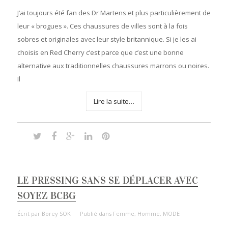
J’ai toujours été fan des Dr Martens et plus particulièrement de
leur « brogues ». Ces chaussures de villes sont à la fois
sobres et originales avec leur style britannique. Si je les ai
choisis en Red Cherry c’est parce que c’est une bonne
alternative aux traditionnelles chaussures marrons ou noires.
Il
Lire la suite…
LE PRESSING SANS SE DÉPLACER AVEC
SOYEZ BCBG
Écrit par
Borey SOK
Publié dans
Femme
,
Homme
,
MODE