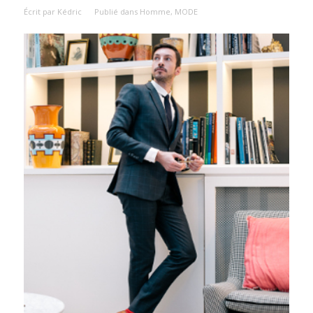
Écrit par
Kédric
Publié dans
Homme
,
MODE