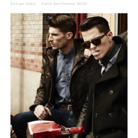
Écrit par
Kédric
Publié dans
Homme
,
MODE