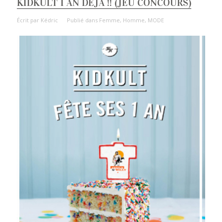
KIDKULT 1 AN DÉJÀ !! (JEU CONCOURS)
Écrit par
Kédric
Publié dans
Femme
,
Homme
,
MODE