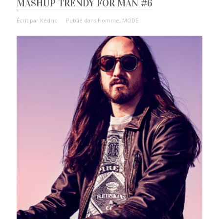
MASHUP TRENDY FOR MAN #6
Écrit par
Kédric
Publié dans
Homme
,
MODE