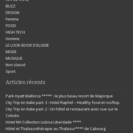
BUZZ
DESIGN
Femme
FOOD
HIGH TECH
Homme
LE LOOK BOOK D'ELODIE
MODE
MUSIQUE
Non classé
Sport
Articles récents
Park Hyatt Mallorca ***** : le plus beau resort de Majorque.
City Trip en Italie part. 3 : Hotel Raphël – Healthy food et rooftop.
City Trip en Italie part. 2 : Un hôtel et restaurant avec vue sur le
Colisée.
Hotel NH Collection Lisboa Liberdade ****
Hôtel et Thalassothérapie au Thalazur**** de Cabourg