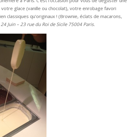
phémère à Paris. C’est l’occasion pour vous de déguster une
 votre glace (vanille ou chocolat), votre enrobage favori
 bien classiques qu’originaux ! (Brownie, éclats de macarons,
 24 Juin – 23 rue du Roi de Sicile 75004 Paris.