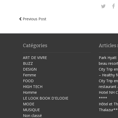
Previous Post
Catégories
Articles
ART DE VIVRE
Park Hyatt 
BUZZ
beau resor
DESIGN
City Trip en
Femme
– Healthy f
FOOD
City Trip en
HIGH TECH
restaurant 
Homme
Hotel NH C
LE LOOK BOOK D'ELODIE
****
MODE
Hôtel et T
MUSIQUE
Thalazur**
Non classé