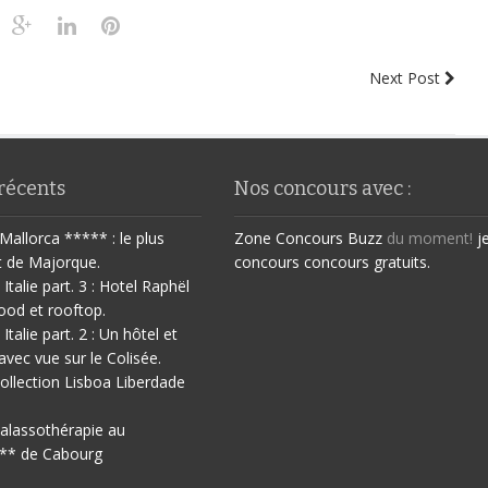
Next Post
 récents
Nos concours avec :
Mallorca ***** : le plus
Zone Concours
Buzz
du moment!
j
t de Majorque.
concours
concours gratuits.
 Italie part. 3 : Hotel Raphël
ood et rooftop.
 Italie part. 2 : Un hôtel et
avec vue sur le Colisée.
ollection Lisboa Liberdade
halassothérapie au
** de Cabourg