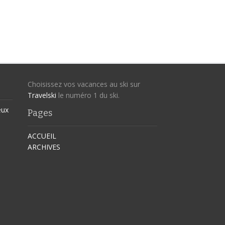
Choisissez vos vacances au ski sur
Travelski
le numéro 1 du ski.
eux
Pages
ACCUEIL
ARCHIVES