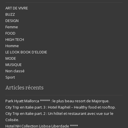
ART DE VIVRE
BUZZ
DESIGN
Femme
FOOD
HIGH TECH
Homme
LE LOOK BOOK D'ELODIE
MODE
MUSIQUE
Non classé
Sport
Articles récents
Park Hyatt Mallorca ***** : le plus beau resort de Majorque.
City Trip en Italie part. 3 : Hotel Raphël – Healthy food et rooftop.
City Trip en Italie part. 2 : Un hôtel et restaurant avec vue sur le
Colisée.
Hotel NH Collection Lisboa Liberdade ****