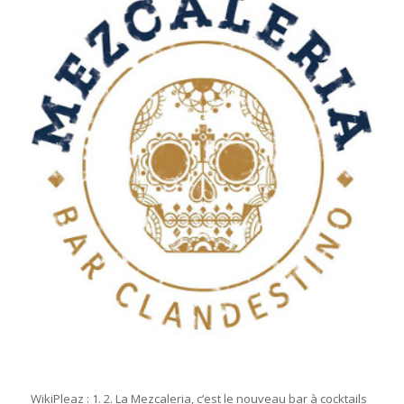
WikiPleaz : 1. 2. La Mezcaleria, c’est le nouveau bar à cocktails