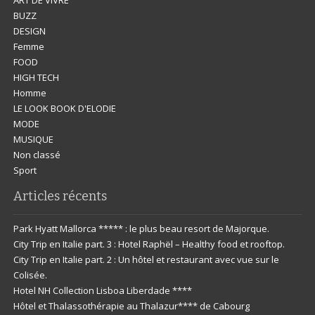
BUZZ
DESIGN
Femme
FOOD
HIGH TECH
Homme
LE LOOK BOOK D'ELODIE
MODE
MUSIQUE
Non classé
Sport
Articles récents
Park Hyatt Mallorca ***** : le plus beau resort de Majorque.
City Trip en Italie part. 3 : Hotel Raphël – Healthy food et rooftop.
City Trip en Italie part. 2 : Un hôtel et restaurant avec vue sur le
Colisée.
Hotel NH Collection Lisboa Liberdade ****
Hôtel et Thalassothérapie au Thalazur**** de Cabourg