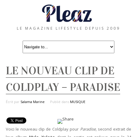
LE MAGAZINE LIFESTYLE DEPUIS 2009
LE NOUVEAU CLIP DE
COLDPLAY – PARADISE
Écrit par
Salama Marine
Publié dans
MUSIQUE
Voici le nouveau clip de Coldplay pour
Paradise
, second extrait de