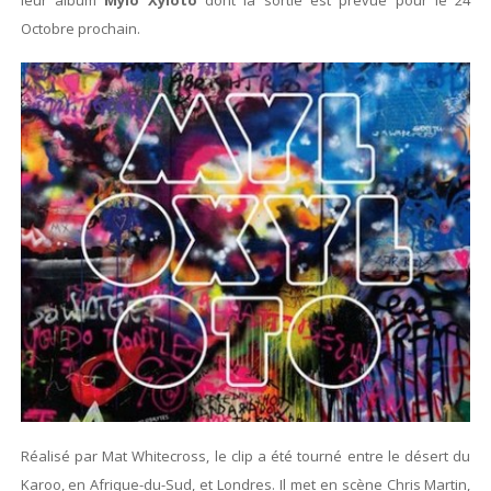
leur album
Mylo Xyloto
dont la sortie est prévue pour le 24
Octobre prochain.
Réalisé par Mat Whitecross, le clip a été tourné entre le désert du
Karoo, en Afrique-du-Sud, et Londres. Il met en scène Chris Martin,