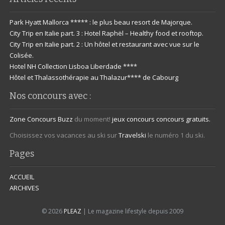
Park Hyatt Mallorca ***** : le plus beau resort de Majorque.
City Trip en Italie part. 3 : Hotel Raphël – Healthy food et rooftop.
City Trip en Italie part. 2 : Un hôtel et restaurant avec vue sur le
Colisée.
Hotel NH Collection Lisboa Liberdade ****
Hôtel et Thalassothérapie au Thalazur**** de Cabourg
Nos concours avec :
Zone Concours
Buzz
du moment!
jeux concours
concours gratuits.
Choisissez vos vacances au ski sur
Travelski
le numéro 1 du ski.
Pages
ACCUEIL
ARCHIVES
© 2026
PLEAZ
| Le magazine lifestyle depuis 2009