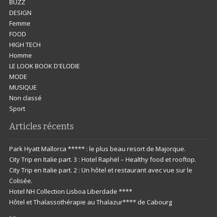
BUZZ
DESIGN
Femme
FOOD
HIGH TECH
Homme
LE LOOK BOOK D'ELODIE
MODE
MUSIQUE
Non classé
Sport
Articles récents
Park Hyatt Mallorca ***** : le plus beau resort de Majorque.
City Trip en Italie part. 3 : Hotel Raphël – Healthy food et rooftop.
City Trip en Italie part. 2 : Un hôtel et restaurant avec vue sur le
Colisée.
Hotel NH Collection Lisboa Liberdade ****
Hôtel et Thalassothérapie au Thalazur**** de Cabourg