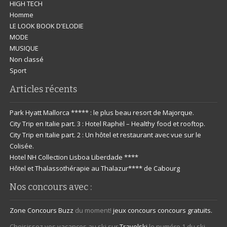
HIGH TECH
Homme
LE LOOK BOOK D'ELODIE
MODE
MUSIQUE
Non classé
Sport
Articles récents
Park Hyatt Mallorca ***** : le plus beau resort de Majorque.
City Trip en Italie part. 3 : Hotel Raphël – Healthy food et rooftop.
City Trip en Italie part. 2 : Un hôtel et restaurant avec vue sur le
Colisée.
Hotel NH Collection Lisboa Liberdade ****
Hôtel et Thalassothérapie au Thalazur**** de Cabourg
Nos concours avec :
Zone Concours
Buzz
du moment!
jeux concours
concours gratuits.
Choisissez vos vacances au ski sur
Travelski
le numéro 1 du ski.