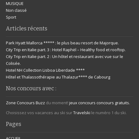
MUSIQUE
Non classé
Sport
Articles récents
Park Hyatt Mallorca ***** : le plus beau resort de Majorque.
City Trip en Italie part. 3 : Hotel Raphël – Healthy food et rooftop.
City Trip en Italie part. 2 : Un hôtel et restaurant avec vue sur le
Colisée.
Hotel NH Collection Lisboa Liberdade ****
Hôtel et Thalassothérapie au Thalazur**** de Cabourg
Nos concours avec :
Zone Concours
Buzz
du moment!
jeux concours
concours gratuits.
Choisissez vos vacances au ski sur
Travelski
le numéro 1 du ski.
Pages
ACCUEIL