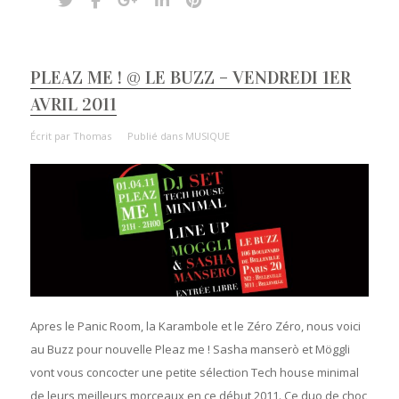
PLEAZ ME ! @ LE BUZZ – VENDREDI 1ER
AVRIL 2011
Écrit par
Thomas
Publié dans
MUSIQUE
Apres le Panic Room, la Karambole et le Zéro Zéro, nous voici
au Buzz pour nouvelle Pleaz me ! Sasha manserò et Möggli
vont vous concocter une petite sélection Tech house minimal
de leurs meilleurs morceaux en ce début 2011. Ce duo de choc