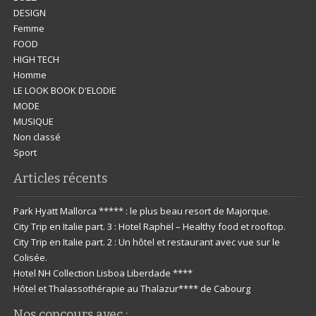
DESIGN
Femme
FOOD
HIGH TECH
Homme
LE LOOK BOOK D'ELODIE
MODE
MUSIQUE
Non classé
Sport
Articles récents
Park Hyatt Mallorca ***** : le plus beau resort de Majorque.
City Trip en Italie part. 3 : Hotel Raphël – Healthy food et rooftop.
City Trip en Italie part. 2 : Un hôtel et restaurant avec vue sur le
Colisée.
Hotel NH Collection Lisboa Liberdade ****
Hôtel et Thalassothérapie au Thalazur**** de Cabourg
Nos concours avec :