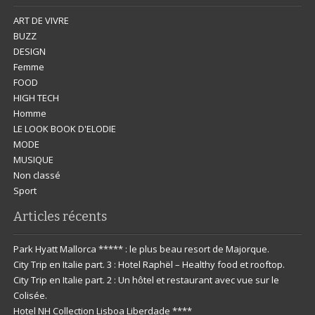
ART DE VIVRE
BUZZ
DESIGN
Femme
FOOD
HIGH TECH
Homme
LE LOOK BOOK D'ELODIE
MODE
MUSIQUE
Non classé
Sport
Articles récents
Park Hyatt Mallorca ***** : le plus beau resort de Majorque.
City Trip en Italie part. 3 : Hotel Raphël – Healthy food et rooftop.
City Trip en Italie part. 2 : Un hôtel et restaurant avec vue sur le
Colisée.
Hotel NH Collection Lisboa Liberdade ****