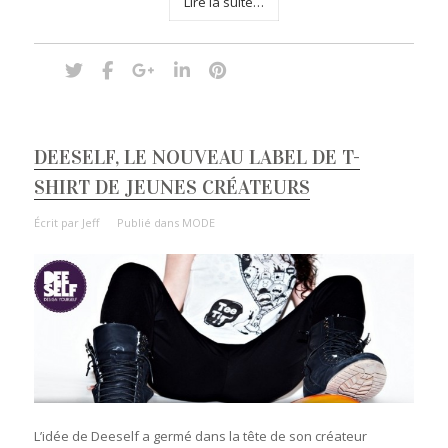
Lire la suite…
DEESELF, LE NOUVEAU LABEL DE T-
SHIRT DE JEUNES CRÉATEURS
Écrit par
Jeff
Publié dans
MODE
L’idée de Deeself a germé dans la tête de son créateur