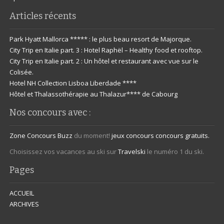
Articles récents
Park Hyatt Mallorca ***** : le plus beau resort de Majorque.
City Trip en Italie part. 3 : Hotel Raphël – Healthy food et rooftop.
City Trip en Italie part. 2 : Un hôtel et restaurant avec vue sur le
Colisée.
Hotel NH Collection Lisboa Liberdade ****
Hôtel et Thalassothérapie au Thalazur**** de Cabourg
Nos concours avec :
Zone Concours
Buzz
du moment!
jeux concours
concours gratuits.
Choisissez vos vacances au ski sur
Travelski
le numéro 1 du ski.
Pages
ACCUEIL
ARCHIVES