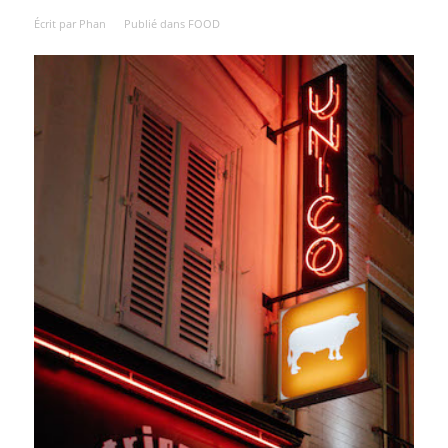
Écrit par
Phan
Publié dans
FOOD