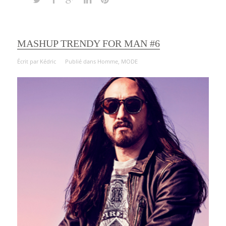
MASHUP TRENDY FOR MAN #6
Écrit par
Kédric
Publié dans
Homme
,
MODE