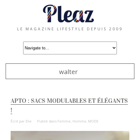
LE MAGAZINE LIFESTYLE DEPUIS 2009
walter
APTO : SACS MODULABLES ET ÉLÉGANTS
!
Écrit par
Elie
Publié dans
Femme
,
Homme
,
MODE