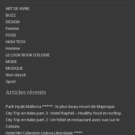
ART DE VIVRE
BUZZ
DESIGN
Femme
FOOD
HIGH TECH
Homme
LE LOOK BOOK D'ELODIE
MODE
MUSIQUE
Non classé
Sport
Articles récents
Park Hyatt Mallorca ***** : le plus beau resort de Majorque.
City Trip en Italie part. 3 : Hotel Raphël – Healthy food et rooftop.
City Trip en Italie part. 2 : Un hôtel et restaurant avec vue sur le
Colisée.
Hotel NH Collection Lisboa Liberdade ****