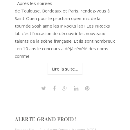
Après les soirées
de Toulouse, Bordeaux et Paris, rendez-vous à
Saint-Ouen pour le prochain open-mic de la
tournée Sosh aime les inRocKs lab ! Les inRocks
lab c’est l’occasion de découvrir les nouveaux
talents de la scène française. Et ils sont nombreux
: en 10 ans le concours a déjà révélé des noms
comme
Lire la suite…
ALERTE GRAND FROID !
Écrit par
Elie
Publié dans
Femme
,
Homme
,
MODE