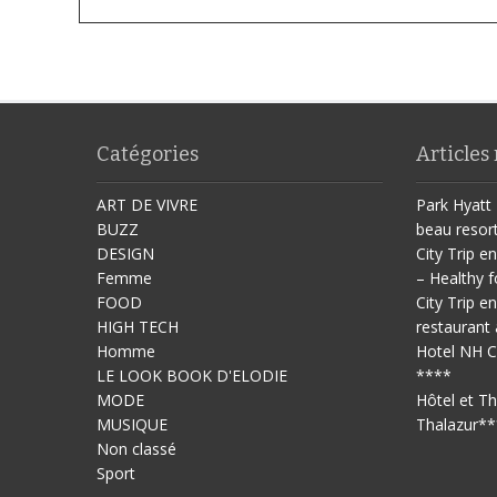
Catégories
Articles
ART DE VIVRE
Park Hyatt 
BUZZ
beau resor
DESIGN
City Trip en
Femme
– Healthy f
FOOD
City Trip en
HIGH TECH
restaurant 
Homme
Hotel NH C
LE LOOK BOOK D'ELODIE
****
MODE
Hôtel et T
MUSIQUE
Thalazur**
Non classé
Sport