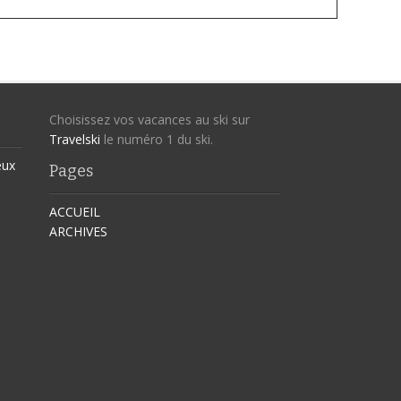
Choisissez vos vacances au ski sur
Travelski
le numéro 1 du ski.
eux
Pages
ACCUEIL
ARCHIVES