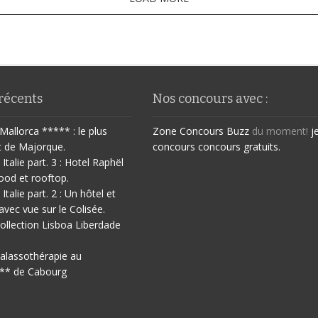
 récents
Nos concours avec :
Mallorca ***** : le plus
Zone Concours
Buzz
du moment!
j
t de Majorque.
concours
concours gratuits.
 Italie part. 3 : Hotel Raphël
ood et rooftop.
 Italie part. 2 : Un hôtel et
avec vue sur le Colisée.
ollection Lisboa Liberdade
halassothérapie au
** de Cabourg