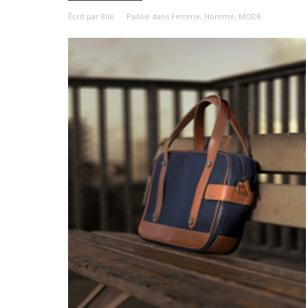
Écrit par
Elie
Publié dans
Femme
,
Homme
,
MODE