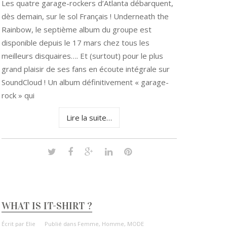
Les quatre garage-rockers d’Atlanta débarquent,
dès demain, sur le sol Français ! Underneath the
Rainbow, le septième album du groupe est
disponible depuis le 17 mars chez tous les
meilleurs disquaires…. Et (surtout) pour le plus
grand plaisir de ses fans en écoute intégrale sur
SoundCloud ! Un album définitivement « garage-
rock » qui
Lire la suite…
WHAT IS IT-SHIRT ?
Écrit par
Elie
Publié dans
Femme
,
Homme
,
MODE