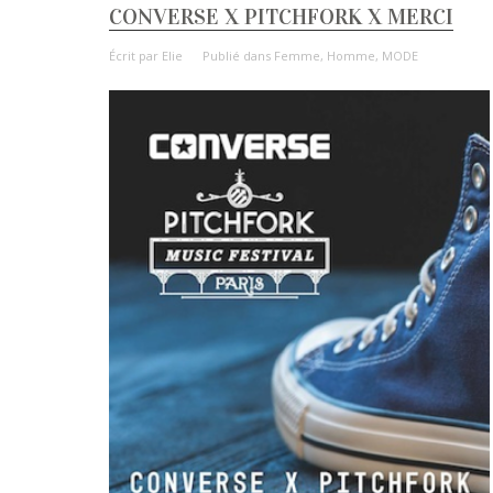
CONVERSE X PITCHFORK X MERCI
Écrit par
Elie
Publié dans
Femme
,
Homme
,
MODE