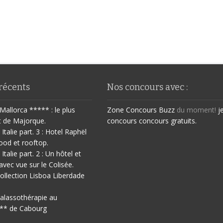
 récents
Nos concours avec :
Mallorca ***** : le plus
Zone Concours
Buzz
du moment!
j
t de Majorque.
concours
concours gratuits.
 Italie part. 3 : Hotel Raphël
ood et rooftop.
 Italie part. 2 : Un hôtel et
avec vue sur le Colisée.
ollection Lisboa Liberdade
halassothérapie au
** de Cabourg