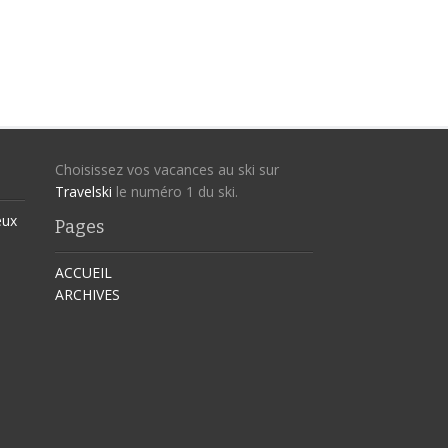
Choisissez vos vacances au ski sur
Travelski
le numéro 1 du ski.
eux
Pages
ACCUEIL
ARCHIVES