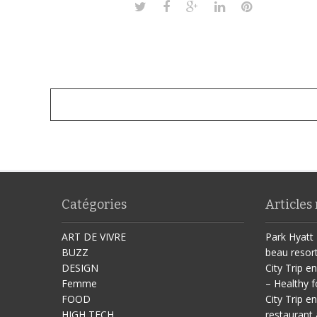
Catégories
Articles
ART DE VIVRE
Park Hyatt 
BUZZ
beau resor
DESIGN
City Trip en
Femme
– Healthy f
FOOD
City Trip en
HIGH TECH
restaurant 