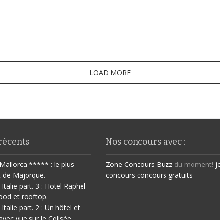
LOAD MORE
 récents
Nos concours avec :
Mallorca ***** : le plus
Zone Concours
Buzz
du moment!
j
t de Majorque.
concours
concours gratuits.
 Italie part. 3 : Hotel Raphël
ood et rooftop.
 Italie part. 2 : Un hôtel et
avec vue sur le Colisée.