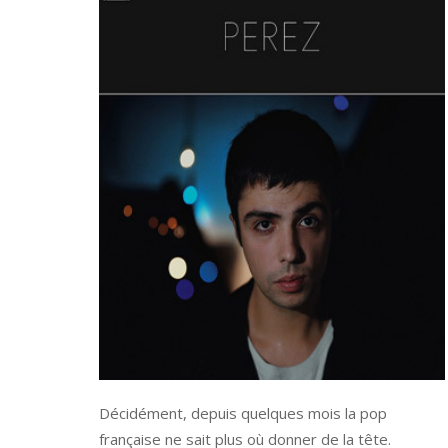
Décidément, depuis quelques mois la pop
française ne sait plus où donner de la tête.