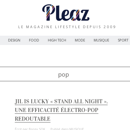
LE MAGAZINE LIFESTYLE DEPUIS 2009
DESIGN
FOOD
HIGH TECH
MODE
MUSIQUE
SPORT
pop
JIL IS LUCKY « STAND ALL NIGHT ».
UNE EFFICACITÉ ÉLECTRO-POP
REDOUTABLE
Écrit par
Borey SOK
Publié dans
MUSIQUE