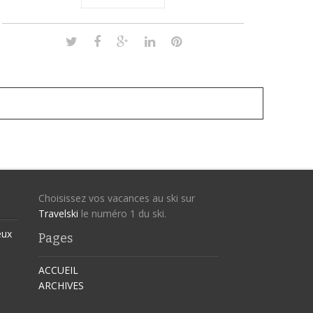
Choisissez vos vacances au ski sur
Travelski
le numéro 1 du ski.
eux
Pages
ACCUEIL
ARCHIVES