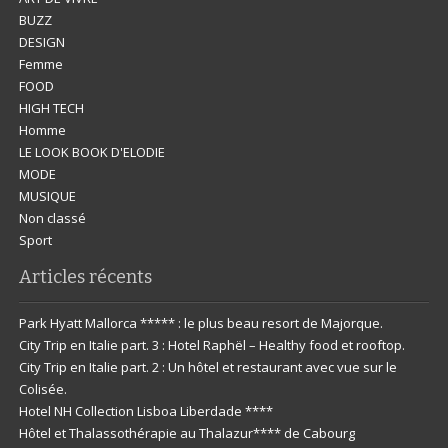
BUZZ
DESIGN
Femme
FOOD
HIGH TECH
Homme
LE LOOK BOOK D'ELODIE
MODE
MUSIQUE
Non classé
Sport
Articles récents
Park Hyatt Mallorca ***** : le plus beau resort de Majorque.
City Trip en Italie part. 3 : Hotel Raphël – Healthy food et rooftop.
City Trip en Italie part. 2 : Un hôtel et restaurant avec vue sur le
Colisée.
Hotel NH Collection Lisboa Liberdade ****
Hôtel et Thalassothérapie au Thalazur**** de Cabourg