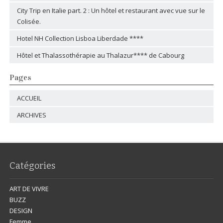
City Trip en Italie part. 2 : Un hôtel et restaurant avec vue sur le
Colisée.
Hotel NH Collection Lisboa Liberdade ****
Hôtel et Thalassothérapie au Thalazur**** de Cabourg
Pages
ACCUEIL
ARCHIVES
Catégories
ART DE VIVRE
BUZZ
DESIGN
Femme