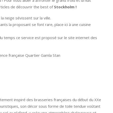
! Pour vous aider à affronter le grand froid et la nuit
ticles de découvrir the best of
Stockholm
!!
la neige sévissent sur la ville.
ts la proposant se font rare, place ici à une cuisine
t du temps ce service est proposé sur le site internet des
rence française Quartier Gamla Stan
ectement inspiré des brasseries françaises du début du XXe
es touristiques, son décor sous forme de toile tendue voûtant
du sol au plafond, y crée une atmosphère chaleureuse et