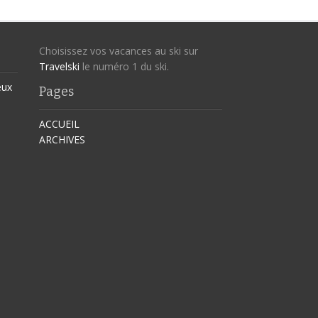
Choisissez vos vacances au ski sur
Travelski
le numéro 1 du ski.
eux
Pages
ACCUEIL
ARCHIVES