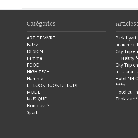
Catégories
Articles
ART DE VIVRE
Park Hyatt 
BUZZ
beau resor
DESIGN
City Trip en
Femme
– Healthy f
FOOD
City Trip en
HIGH TECH
restaurant 
Homme
Hotel NH C
LE LOOK BOOK D'ELODIE
****
MODE
Hôtel et T
MUSIQUE
Thalazur**
Non classé
Sport