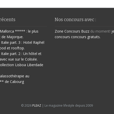
 récents
Nos concours avec :
Mallorca ***** : le plus
Zone Concours
Buzz
du moment!
j
t de Majorque.
concours
concours gratuits.
 Italie part. 3 : Hotel Raphël
ood et rooftop.
 Italie part. 2 : Un hôtel et
avec vue sur le Colisée.
ollection Lisboa Liberdade
halassothérapie au
** de Cabourg
© 2026
PLEAZ
| Le magazine lifestyle depuis 2009