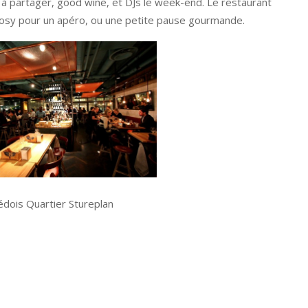
s à partager, good wine, et DJs le week-end. Le restaurant
 cosy pour un apéro, ou une petite pause gourmande.
édois Quartier Stureplan