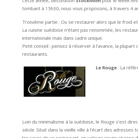
Cette année, destination
Stockholm
pour le week-end 
tombant à 15h30, nous vous proposons, à travers 4 ar
Troisième partie : Ou se restaurer alors que le froid et 
La cuisine suédoise n’étant pas renommée, les restauran
internationale mais dans cadre unique.
Petit conseil : pensez à réserver à l’avance, la plupar
restaurants.
Le Rouge
: La réfé
Loin du minimalisme à la suédoise, le Rouge s’est dir
siècle. Situé dans la vieille ville à l’écart des adress
les caves de ce restaurant, en velours rouge et rose 