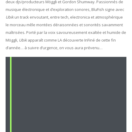
deux djs/producteurs Möggli et Gordon Shumway. Passionnés de
musique électronique et d’exploration sonores, BluFish signe avec
Ubik
un track envoutant, entre tech, electronica et atmosphérique
le morceau mêle montées déraisonnées et sonorités savamment
maîtrisées. Porté par la voix savoureusement exaltée et humide de
Möggli,
Ubik
apparaît comme LA découverte InFiné de cette fin
d’année… à suivre d’urgence, on vous aura prévenu…