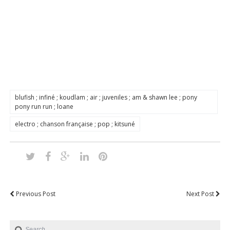
blufish ; infiné ; koudlam ; air ; juveniles ; am & shawn lee ; pony
pony run run ; loane
electro ; chanson française ; pop ; kitsuné
Previous Post
Next Post