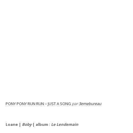
PONY PONY RUN RUN – JUST A SONG
par
3emebureau
Loane |
Boby
| album :
Le Lendemain