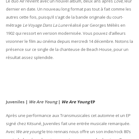
Le duo Air revient avec un nouvel album, deux ans après
Love
, leur
dernier en date. Un nouveau long format pas tout à fait comme les
autres cette fois, puisqu’il s’agit de la bande originale du court-
métrage
Le Voyage Dans La Lune
réalisé par Georges Méliès en
1902 qui ressort en version modernisée. Vous pouvez d’ailleurs
visionner le film au cinéma depuis mercredi 14 décembre. Notons la
présence sur ce single de la chanteuse de Beach House, pour un
résultat assez splendide.
Juveniles |
We Are Young
|
We Are Young
EP
Après une performance aux Transmusicales cet automne et un EP
signé chez Kitsuné, Juveniles fait une entrée musicale remarquée.
Avec
We are young
le trio rennais nous offre un son indie/rock 80’s