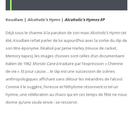
Koudlam |
Alcoholic’s Hymn
|
Alcoholic’s Hymns
EP
Déjà sous le charme à la parution de son maxi
Alcoholic’s Hymn
cet
été, Koudlam refait parler de lui aujourd’hui avec la sortie du clip de
son titre éponyme. Réalisé par Jamie Harley (House de racket,
Memory tapes), les images choisies sont celles d’un documentaire
italien de 1962
Mondo Cane
à traduire par l’expression « Chienne
de vie ». Et pour cause… le clip est une succession de scènes
anthropologiques affichant sans détour les méandres de l’alcool.
Comme il le suggère, l’ivresse et l’éthylisme résonnent ici tel un
hymne, une célébration au chaos qui en ces temps de fête ne nous
donne qu’une seule envie : se resservir.