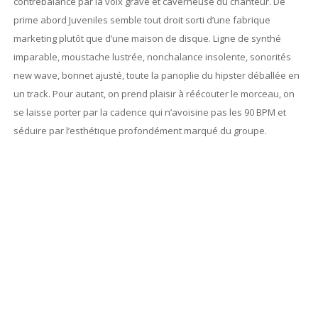
contrebalancé par la voix grave et caverneuse du chanteur. De
prime abord Juveniles semble tout droit sorti d’une fabrique
marketing plutôt que d’une maison de disque. Ligne de synthé
imparable, moustache lustrée, nonchalance insolente, sonorités
new wave, bonnet ajusté, toute la panoplie du hipster déballée en
un track. Pour autant, on prend plaisir à réécouter le morceau, on
se laisse porter par la cadence qui n’avoisine pas les 90 BPM et
séduire par l’esthétique profondément marqué du groupe.