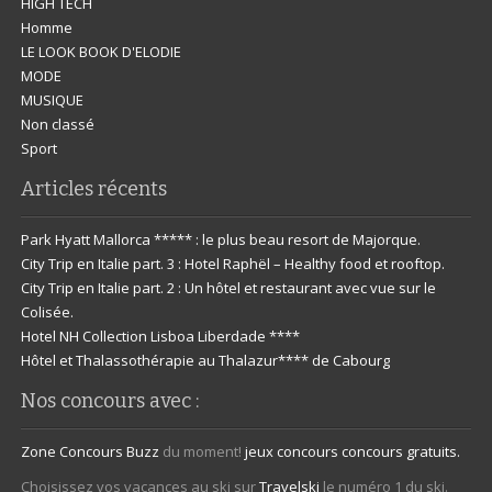
HIGH TECH
Homme
LE LOOK BOOK D'ELODIE
MODE
MUSIQUE
Non classé
Sport
Articles récents
Park Hyatt Mallorca ***** : le plus beau resort de Majorque.
City Trip en Italie part. 3 : Hotel Raphël – Healthy food et rooftop.
City Trip en Italie part. 2 : Un hôtel et restaurant avec vue sur le
Colisée.
Hotel NH Collection Lisboa Liberdade ****
Hôtel et Thalassothérapie au Thalazur**** de Cabourg
Nos concours avec :
Zone Concours
Buzz
du moment!
jeux concours
concours gratuits.
Choisissez vos vacances au ski sur
Travelski
le numéro 1 du ski.