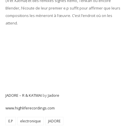
(
R
et
Katmai
) et des remixes signés Remo, Tenkah ou encore
Blender, l’écoute de leur premier e.p suffit pour affirmer que leurs
compositions les mèneront à l’œuvre. C’est l’endroit où on les
attend.
JADORE – R & KATMAI
by
Jadore
www.highliferecordings.com
E.P
electronique
JADORE