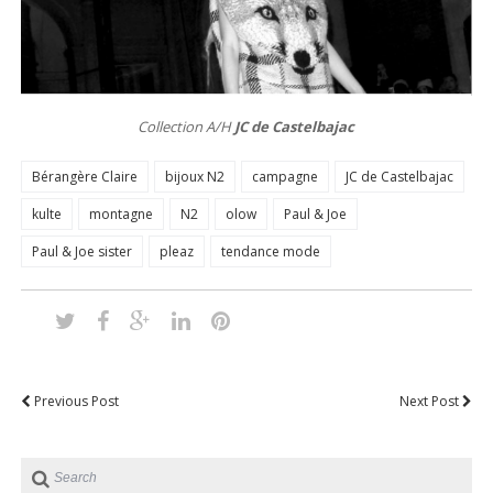
Collection A/H
JC de Castelbajac
Bérangère Claire
bijoux N2
campagne
JC de Castelbajac
kulte
montagne
N2
olow
Paul & Joe
Paul & Joe sister
pleaz
tendance mode
Previous Post
Next Post