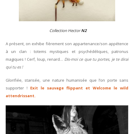
Collection Hector
N2
A présent, on exhibe fièrement son appartenance/son appétence
à un clan : totems mystiques et psychédéliques, patronus
magiques ! Cerf, loup, renard…
Dis-moi ce que tu portes, je te dirai
qui tu es !
Glorifiée, starisée, une nature humanisée que l’on porte sans
supporter !
Exit le sauvage flippant et Welcome le wild
attendrissant.