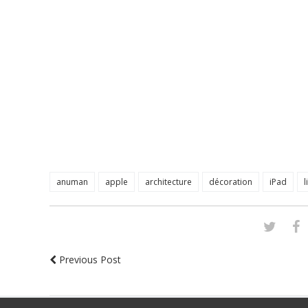
anuman
apple
architecture
décoration
iPad
l
Previous Post