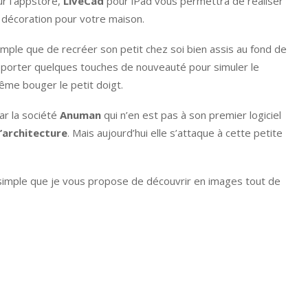
ur l’appstore,
LiveCad
pour iPad vous permettra de réaliser
 décoration pour votre maison.
s simple que de recréer son petit chez soi bien assis au fond de
pporter quelques touches de nouveauté pour simuler le
même bouger le petit doigt.
par la société
Anuman
qui n’en est pas à son premier logiciel
’architecture
. Mais aujourd’hui elle s’attaque à cette petite
 simple que je vous propose de découvrir en images tout de