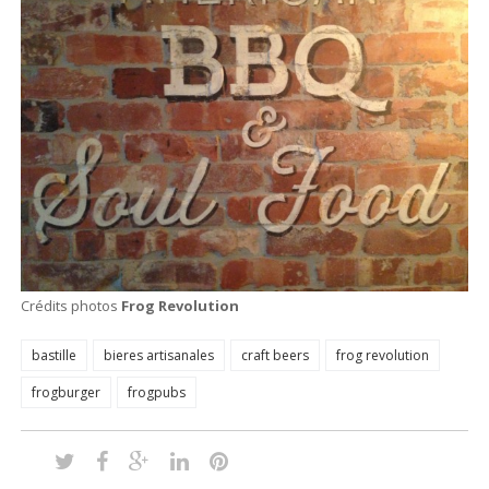
Crédits photos
Frog Revolution
bastille
bieres artisanales
craft beers
frog revolution
frogburger
frogpubs