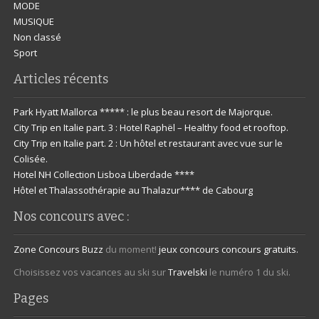
MODE
MUSIQUE
Non classé
Sport
Articles récents
Park Hyatt Mallorca ***** : le plus beau resort de Majorque.
City Trip en Italie part. 3 : Hotel Raphël – Healthy food et rooftop.
City Trip en Italie part. 2 : Un hôtel et restaurant avec vue sur le
Colisée.
Hotel NH Collection Lisboa Liberdade ****
Hôtel et Thalassothérapie au Thalazur**** de Cabourg
Nos concours avec :
Zone Concours
Buzz
du moment!
jeux concours
concours gratuits.
Choisissez vos vacances au ski sur
Travelski
le numéro 1 du ski.
Pages