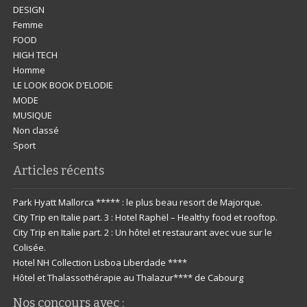
DESIGN
Femme
FOOD
HIGH TECH
Homme
LE LOOK BOOK D'ELODIE
MODE
MUSIQUE
Non classé
Sport
Articles récents
Park Hyatt Mallorca ***** : le plus beau resort de Majorque.
City Trip en Italie part. 3 : Hotel Raphël – Healthy food et rooftop.
City Trip en Italie part. 2 : Un hôtel et restaurant avec vue sur le
Colisée.
Hotel NH Collection Lisboa Liberdade ****
Hôtel et Thalassothérapie au Thalazur**** de Cabourg
Nos concours avec :