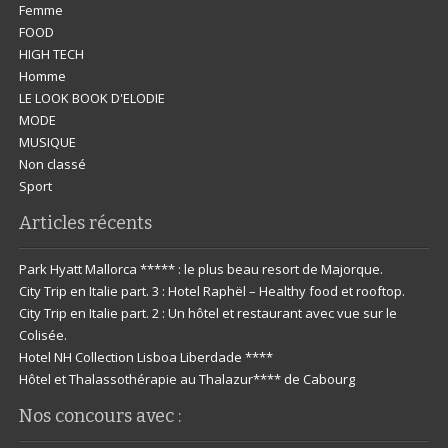
Femme
FOOD
HIGH TECH
Homme
LE LOOK BOOK D'ELODIE
MODE
MUSIQUE
Non classé
Sport
Articles récents
Park Hyatt Mallorca ***** : le plus beau resort de Majorque.
City Trip en Italie part. 3 : Hotel Raphël – Healthy food et rooftop.
City Trip en Italie part. 2 : Un hôtel et restaurant avec vue sur le
Colisée.
Hotel NH Collection Lisboa Liberdade ****
Hôtel et Thalassothérapie au Thalazur**** de Cabourg
Nos concours avec :