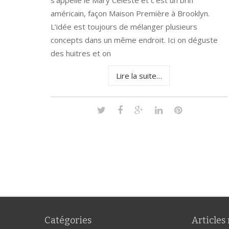
s’appelle le Mary Celeste et c’est un brin
américain, façon Maison Première à Brooklyn.
L’idée est toujours de mélanger plusieurs
concepts dans un même endroit. Ici on déguste
des huitres et on
Lire la suite…
Catégories
Articles