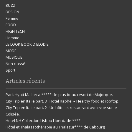
BUZZ
DESIGN
Femme
FOOD
HIGH TECH
Homme
LE LOOK BOOK D'ELODIE
MODE
MUSIQUE
Non classé
Sport
Articles récents
Park Hyatt Mallorca ***** : le plus beau resort de Majorque.
City Trip en Italie part. 3 : Hotel Raphël – Healthy food et rooftop.
City Trip en Italie part. 2 : Un hôtel et restaurant avec vue sur le
Colisée.
Hotel NH Collection Lisboa Liberdade ****
Hôtel et Thalassothérapie au Thalazur**** de Cabourg