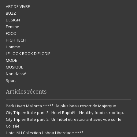
ART DE VIVRE
BUZZ
DESIGN
Femme
FOOD
HIGH TECH
Homme
LE LOOK BOOK D'ELODIE
MODE
MUSIQUE
Non classé
Sport
Articles récents
Park Hyatt Mallorca ***** : le plus beau resort de Majorque.
City Trip en Italie part. 3 : Hotel Raphël – Healthy food et rooftop.
City Trip en Italie part. 2 : Un hôtel et restaurant avec vue sur le
Colisée.
Hotel NH Collection Lisboa Liberdade ****