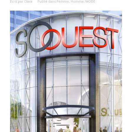
Écrit par
Clara
Publié dans
Femme
,
Homme
,
MODE