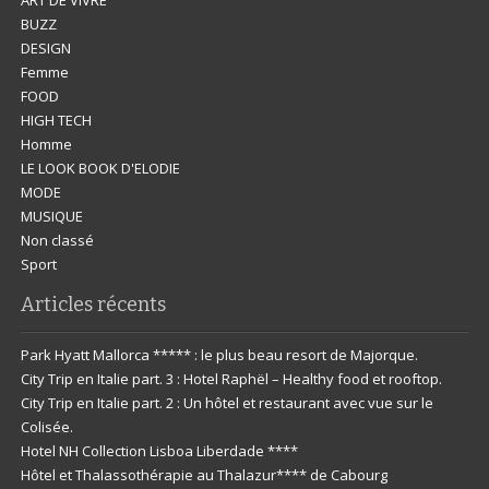
BUZZ
DESIGN
Femme
FOOD
HIGH TECH
Homme
LE LOOK BOOK D'ELODIE
MODE
MUSIQUE
Non classé
Sport
Articles récents
Park Hyatt Mallorca ***** : le plus beau resort de Majorque.
City Trip en Italie part. 3 : Hotel Raphël – Healthy food et rooftop.
City Trip en Italie part. 2 : Un hôtel et restaurant avec vue sur le
Colisée.
Hotel NH Collection Lisboa Liberdade ****
Hôtel et Thalassothérapie au Thalazur**** de Cabourg