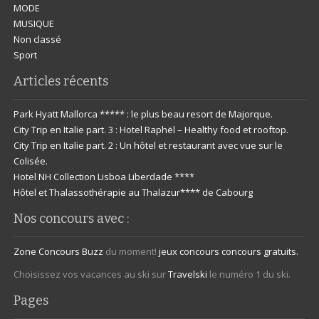
MODE
MUSIQUE
Non classé
Sport
Articles récents
Park Hyatt Mallorca ***** : le plus beau resort de Majorque.
City Trip en Italie part. 3 : Hotel Raphël – Healthy food et rooftop.
City Trip en Italie part. 2 : Un hôtel et restaurant avec vue sur le
Colisée.
Hotel NH Collection Lisboa Liberdade ****
Hôtel et Thalassothérapie au Thalazur**** de Cabourg
Nos concours avec :
Zone Concours
Buzz
du moment!
jeux concours
concours gratuits.
Choisissez vos vacances au ski sur
Travelski
le numéro 1 du ski.
Pages