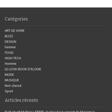
Catégories
ART DE VIVRE
BUZZ
DESIGN
Femme
FOOD
HIGH TECH
Homme
LE LOOK BOOK D'ELODIE
MODE
MUSIQUE
Non classé
Sport
Articles récents
Park Hyatt Mallorca ***** : le plus beau resort de Majorque.