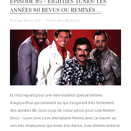
EPISODE #5 – EIGHTIES TUNES: LES
ANNÉES 80 REVUS OU REMIXÉS…
Écrit par
Borey SOK
Publié dans
MUSIQUE
Et c’est reparti pour une mini-tracklist spécial artistes
d’aujourd’hui qui remixent ou qui s’inspirent très fortement
des années 80. Gros coup de coeur perso pour Low Motion
Disco – Love Love Love (Aeroplane Remix) avec ce clavier au
son très chaleureux qui invite à la danse. A mi-chemin entre le