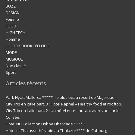
BUZZ
DESIGN
Femme
FOOD
HIGH TECH
Homme
LE LOOK BOOK D'ELODIE
MODE
MUSIQUE
Non classé
Sport
Articles récents
Park Hyatt Mallorca ***** : le plus beau resort de Majorque.
City Trip en Italie part. 3 : Hotel Raphël – Healthy food et rooftop.
City Trip en Italie part. 2 : Un hôtel et restaurant avec vue sur le
Colisée.
Hotel NH Collection Lisboa Liberdade ****
Hôtel et Thalassothérapie au Thalazur**** de Cabourg