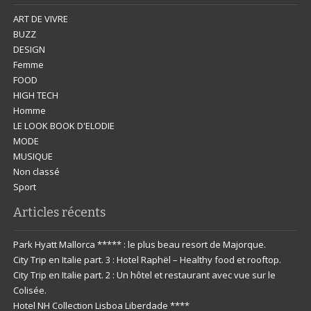
ART DE VIVRE
BUZZ
DESIGN
Femme
FOOD
HIGH TECH
Homme
LE LOOK BOOK D'ELODIE
MODE
MUSIQUE
Non classé
Sport
Articles récents
Park Hyatt Mallorca ***** : le plus beau resort de Majorque.
City Trip en Italie part. 3 : Hotel Raphël – Healthy food et rooftop.
City Trip en Italie part. 2 : Un hôtel et restaurant avec vue sur le
Colisée.
Hotel NH Collection Lisboa Liberdade ****