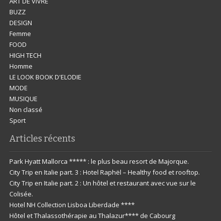
ART DE VIVRE
BUZZ
DESIGN
Femme
FOOD
HIGH TECH
Homme
LE LOOK BOOK D'ELODIE
MODE
MUSIQUE
Non classé
Sport
Articles récents
Park Hyatt Mallorca ***** : le plus beau resort de Majorque.
City Trip en Italie part. 3 : Hotel Raphël – Healthy food et rooftop.
City Trip en Italie part. 2 : Un hôtel et restaurant avec vue sur le
Colisée.
Hotel NH Collection Lisboa Liberdade ****
Hôtel et Thalassothérapie au Thalazur**** de Cabourg