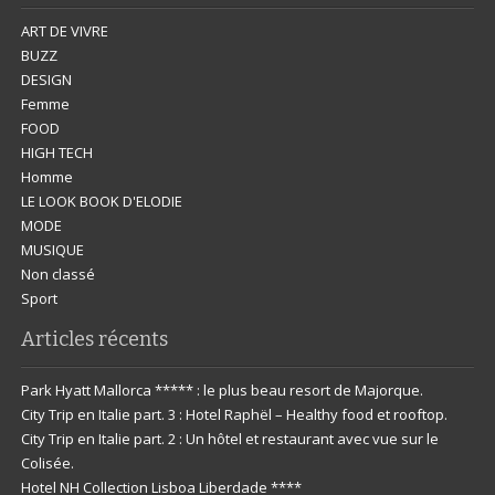
ART DE VIVRE
BUZZ
DESIGN
Femme
FOOD
HIGH TECH
Homme
LE LOOK BOOK D'ELODIE
MODE
MUSIQUE
Non classé
Sport
Articles récents
Park Hyatt Mallorca ***** : le plus beau resort de Majorque.
City Trip en Italie part. 3 : Hotel Raphël – Healthy food et rooftop.
City Trip en Italie part. 2 : Un hôtel et restaurant avec vue sur le
Colisée.
Hotel NH Collection Lisboa Liberdade ****