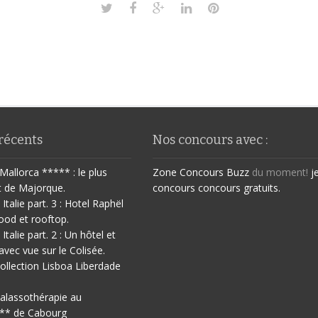
 récents
Nos concours avec :
Mallorca ***** : le plus
Zone Concours
Buzz
du moment!
j
t de Majorque.
concours
concours gratuits.
 Italie part. 3 : Hotel Raphël
ood et rooftop.
 Italie part. 2 : Un hôtel et
avec vue sur le Colisée.
ollection Lisboa Liberdade
halassothérapie au
** de Cabourg