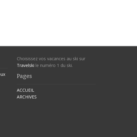
Choisissez vos vacances au ski sur
Travelski
le numéro 1 du ski.
eux
Pages
ACCUEIL
ARCHIVES