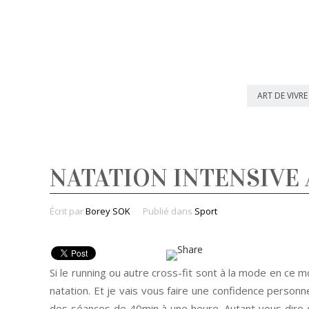
ART DE VIVRE
NATATION INTENSIVE
Écrit par
Borey SOK
Publié dans
Sport
Si le running ou autre cross-fit sont à la mode en ce m
natation. Et je vais vous faire une confidence personn
des séances de 40min à une heure. Autant vous dire 