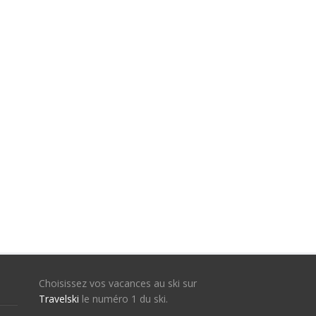
Choisissez vos vacances au ski sur
Travelski
le numéro 1 du ski.