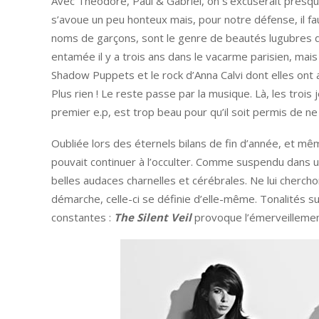
Avec Theodore, Paul & Gabriel, on s’excuserait presq
s’avoue un peu honteux mais, pour notre défense, il f
noms de garçons, sont le genre de beautés lugubres diffi
entamée il y a trois ans dans le vacarme parisien, ma
Shadow Puppets et le rock d’Anna Calvi dont elles ont a
Plus rien ! Le reste passe par la musique. Là, les troi
premier e.p, est trop beau pour qu’il soit permis de ne 
Oubliée lors des éternels bilans de fin d’année, et mê
pouvait continuer à l’occulter. Comme suspendu dans un
belles audaces charnelles et cérébrales. Ne lui cherch
démarche, celle-ci se définie d’elle-même. Tonalités s
constantes :
The Silent Veil
provoque l’émerveillemen