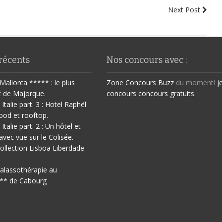
Next Post
 récents
Nos concours avec :
Mallorca ***** : le plus
Zone Concours
Buzz
du moment!
j
t de Majorque.
concours
concours gratuits.
 Italie part. 3 : Hotel Raphël
ood et rooftop.
 Italie part. 2 : Un hôtel et
avec vue sur le Colisée.
ollection Lisboa Liberdade
halassothérapie au
** de Cabourg