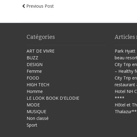
Previous Post
Catégories
Articles
ART DE VIVRE
Park Hyatt 
BUZZ
beau resor
DESIGN
City Trip en
Femme
– Healthy f
FOOD
City Trip en
HIGH TECH
restaurant 
Homme
Hotel NH C
LE LOOK BOOK D'ELODIE
****
MODE
Hôtel et T
MUSIQUE
Thalazur**
Non classé
Sport