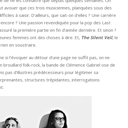
ue de ne les connaître que depuis quelques semaines. On
aut avouer que ces trois musiciennes, planquées sous des
ciles à saisir. D’ailleurs, que sait-on d’elles ? Une carrière
is encore ? Une passion revendiquée pour la pop des Last
ssuré la première partie en fin d’année dernière. Et sinon ?
s jeunes femmes ont des choses à dire. Et,
The Silent Veil
, le
rien en soustraire.
me si l’évoquer au détour d’une page ne suffit pas, on ne
 brouillard folk-rock, la bande de Clémence Gabriel ose de
ons pas d’illustres prédécesseurs pour légitimer sa
urprenantes, structures trépidantes, interrogations
t.