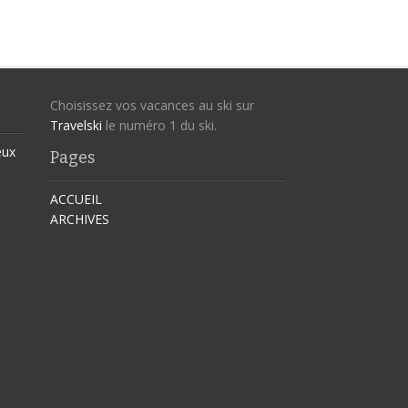
Choisissez vos vacances au ski sur
Travelski
le numéro 1 du ski.
eux
Pages
ACCUEIL
ARCHIVES