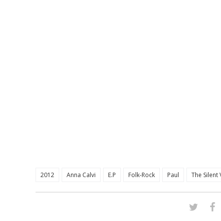
2012
Anna Calvi
E.P
Folk-Rock
Paul
The Silent 