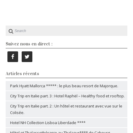
Suivez nous en direct :
Articles récents
Park Hyatt Mallorca ***** : le plus beau resort de Majorque.
City Trip en Italie part. 3 : Hotel Raphël – Healthy food et rooftop.
City Trip en Italie part. 2 : Un hôtel et restaurant avec vue sur le
Colisée.
Hotel NH Collection Lisboa Liberdade ****
Hôtel et Thalassothérapie au Thalazur**** de Cabourg