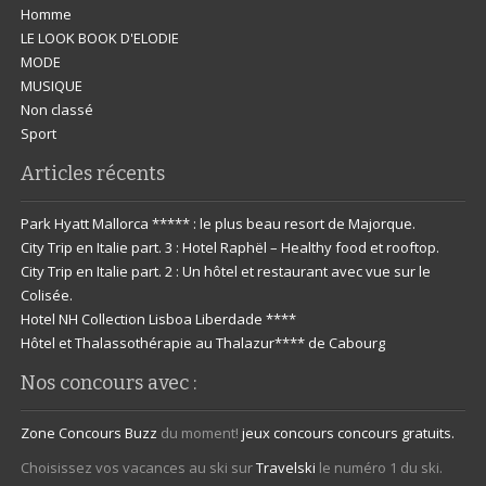
Homme
LE LOOK BOOK D'ELODIE
MODE
MUSIQUE
Non classé
Sport
Articles récents
Park Hyatt Mallorca ***** : le plus beau resort de Majorque.
City Trip en Italie part. 3 : Hotel Raphël – Healthy food et rooftop.
City Trip en Italie part. 2 : Un hôtel et restaurant avec vue sur le
Colisée.
Hotel NH Collection Lisboa Liberdade ****
Hôtel et Thalassothérapie au Thalazur**** de Cabourg
Nos concours avec :
Zone Concours
Buzz
du moment!
jeux concours
concours gratuits.
Choisissez vos vacances au ski sur
Travelski
le numéro 1 du ski.