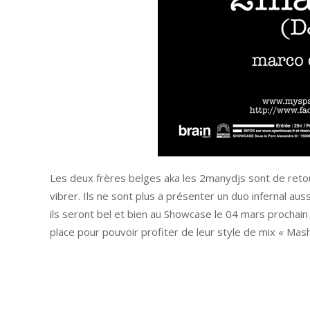
Les deux frères belges aka les 2manydjs sont de retour
vibrer. Ils ne sont plus a présenter un duo infernal a
ils seront bel et bien au Showcase le 04 mars procha
place pour pouvoir profiter de leur style de mix « Mash