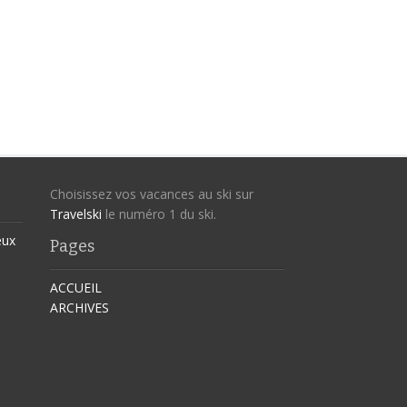
Choisissez vos vacances au ski sur
Travelski
le numéro 1 du ski.
eux
Pages
ACCUEIL
ARCHIVES