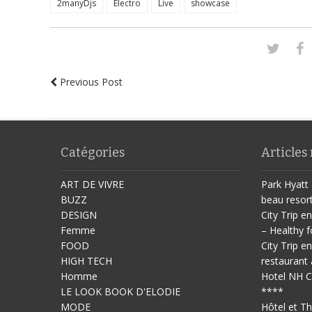
2manyDjs
Electro
Live
showcase
Previous Post
Catégories
Articles
ART DE VIVRE
Park Hyatt 
BUZZ
beau resor
DESIGN
City Trip en
Femme
– Healthy f
FOOD
City Trip en
HIGH TECH
restaurant 
Homme
Hotel NH C
LE LOOK BOOK D'ELODIE
****
MODE
Hôtel et T