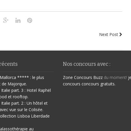
Next Post
 récents
Nos concours avec :
Mallorca ***** : le plus
Zone Concours
Buzz
du moment!
j
t de Majorque.
concours
concours gratuits.
 Italie part. 3 : Hotel Raphël
ood et rooftop.
 Italie part. 2 : Un hôtel et
avec vue sur le Colisée.
ollection Lisboa Liberdade
halassothérapie au