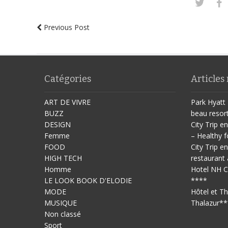
Previous Post
Catégories
Articles
ART DE VIVRE
Park Hyatt 
BUZZ
beau resor
DESIGN
City Trip en
Femme
– Healthy f
FOOD
City Trip en
HIGH TECH
restaurant 
Homme
Hotel NH C
LE LOOK BOOK D'ELODIE
****
MODE
Hôtel et T
MUSIQUE
Thalazur**
Non classé
Sport