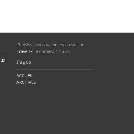
Choisissez vos vacances au ski sur
Travelski
le numéro 1 du ski.
eux
Pages
ACCUEIL
ARCHIVES