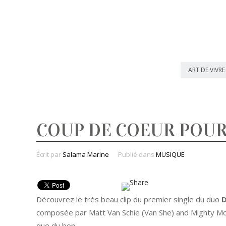
ART DE VIVRE
COUP DE COEUR POUR
Écrit par
Salama Marine
Publié dans
MUSIQUE
Découvrez le très beau clip du premier single du duo
D
composée par Matt Van Schie (Van She) and Mighty Mous
que du bon.