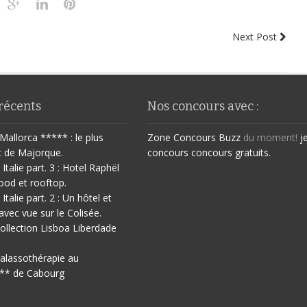
Next Post
 récents
Nos concours avec :
Mallorca ***** : le plus
Zone Concours
Buzz
du moment!
j
t de Majorque.
concours
concours gratuits.
 Italie part. 3 : Hotel Raphël
ood et rooftop.
 Italie part. 2 : Un hôtel et
avec vue sur le Colisée.
ollection Lisboa Liberdade
halassothérapie au
** de Cabourg