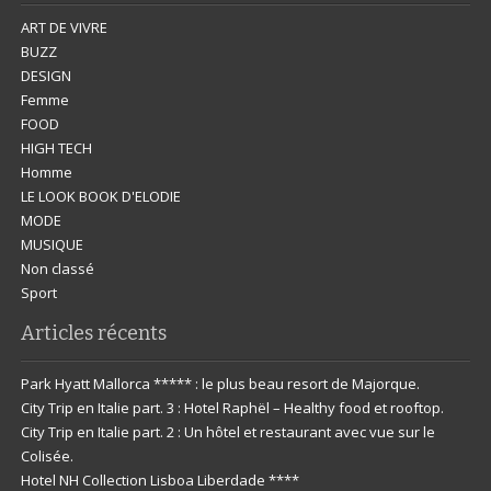
ART DE VIVRE
BUZZ
DESIGN
Femme
FOOD
HIGH TECH
Homme
LE LOOK BOOK D'ELODIE
MODE
MUSIQUE
Non classé
Sport
Articles récents
Park Hyatt Mallorca ***** : le plus beau resort de Majorque.
City Trip en Italie part. 3 : Hotel Raphël – Healthy food et rooftop.
City Trip en Italie part. 2 : Un hôtel et restaurant avec vue sur le
Colisée.
Hotel NH Collection Lisboa Liberdade ****