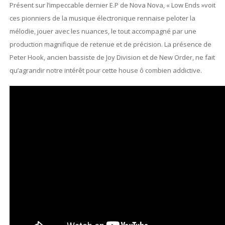
Présent sur l’impeccable dernier E.P de Nova Nova, « Low Ends »voit
ces pionniers de la musique électronique rennaise peloter la
mélodie, jouer avec les nuances, le tout accompagné par une
production magnifique de retenue et de précision. La présence de
Peter Hook, ancien bassiste de Joy Division et de New Order, ne fait
qu’agrandir notre intérêt pour cette house ô combien addictive.