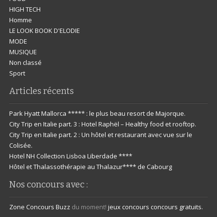
HIGH TECH
Homme
LE LOOK BOOK D'ELODIE
MODE
MUSIQUE
Non classé
Sport
Articles récents
Park Hyatt Mallorca ***** : le plus beau resort de Majorque.
City Trip en Italie part. 3 : Hotel Raphël – Healthy food et rooftop.
City Trip en Italie part. 2 : Un hôtel et restaurant avec vue sur le
Colisée.
Hotel NH Collection Lisboa Liberdade ****
Hôtel et Thalassothérapie au Thalazur**** de Cabourg
Nos concours avec :
Zone Concours
Buzz
du moment!
jeux concours
concours gratuits.