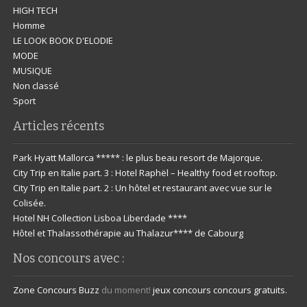
HIGH TECH
Homme
LE LOOK BOOK D'ELODIE
MODE
MUSIQUE
Non classé
Sport
Articles récents
Park Hyatt Mallorca ***** : le plus beau resort de Majorque.
City Trip en Italie part. 3 : Hotel Raphël – Healthy food et rooftop.
City Trip en Italie part. 2 : Un hôtel et restaurant avec vue sur le
Colisée.
Hotel NH Collection Lisboa Liberdade ****
Hôtel et Thalassothérapie au Thalazur**** de Cabourg
Nos concours avec :
Zone Concours
Buzz
du moment!
jeux concours
concours gratuits.