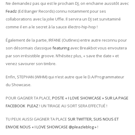
Ne demandez pas qui est le prochain DJ, on enchaine aussitôt avec
Feadz
(Ed Banger Records) connu notamment pour ses
collaborations avec la jolie Uffie. Il servira un DJ set survitaminé
comme il en a le secret à la sauce électro-hip-hop !
Également de la partie, IRFANE (Outlines) entre autre reconnu pour
son désormais classique
featuring
avec Breakbot vous envoutera
par son irrésistible groove. N’hésitez plus, « save the date » et
venez savourer son timbre.
Enfin, STEPHAN (WIHM) qui n’est autre que le D.A/Programmateur
du Showcase.
POUR GAGNER TA PLACE,
POSTE « I LOVE SHOWCASE » SUR LA PAGE
FACEBOOK PLEAZ
! UN TIRAGE AU SORT SERA EFFECTUÉ !
TU PEUX AUSSI GAGNER TA PLACE
SUR TWITTER, SUIS NOUS ET
ENVOIE NOUS « I LOVE SHOWCASE @pleazleblog »
!